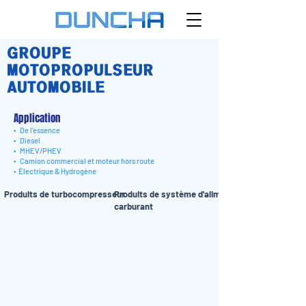
GROUPE
MOTOPROPULSEUR
AUTOMOBILE
Application
•
De l'essence
•
Diesel
•
MHEV/PHEV
•
Camion commercial et moteur hors route
•
Électrique & Hydrogène
Produits de turbocompresseur
Produits de système d'alimentation en
carburant