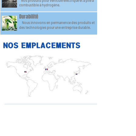
Nos produits pour véhicule électrique et à pile à
combustible à hydrogène.
Durabilité
Nous innovons en permanence des produits et
des technologies pour une entreprise durable.
NOS EMPLACEMENTS
​adresse adresse
Duncha Automotive Co., Ltd.
​
15, Seongseogongdanbuk-ro 18-gil,
Dalseo-gu, Daegu, Corée du Sud
Tél.
+82 (053) 721 7614